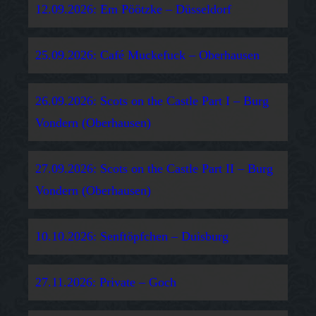
12.09.2026: Em Pöötzke – Düsseldorf
25.09.2026: Café Muckefuck – Oberhausen
26.09.2026: Scots on the Castle Part I – Burg
Vondern (Oberhausen)
27.09.2026: Scots on the Castle Part II – Burg
Vondern (Oberhausen)
10.10.2026: Senftöpfchen – Duisburg
27.11.2026: Private – Goch