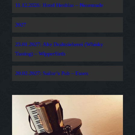
11.12.2026: Hotel Henblas – Neuenrade
2027
23.01.2027: Alte Drahtzieherei (Whisky
Tasting) – Wipperfürth
20.02.2027: Sailor’s Pub – Essen