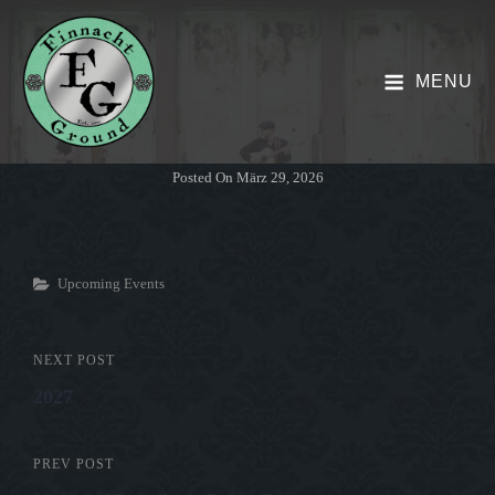
MENU
Posted On
März 29, 2026
Categories
Upcoming Events
Beitrags-
NEXT POST
Next
2027
Post
Navigation
PREV POST
Previous