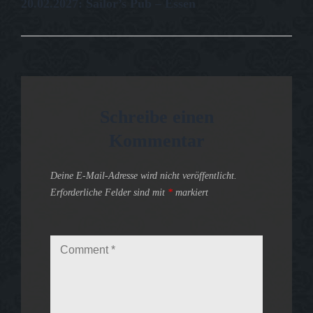
20.02.2027: Sailor’s Pub – Essen
Post
Schreibe einen
Kommentar
Deine E-Mail-Adresse wird nicht veröffentlicht.
Erforderliche Felder sind mit
*
markiert