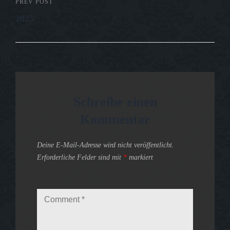
PREV POST
Previous
2025
Post
Schreibe einen
Kommentar
Deine E-Mail-Adresse wird nicht veröffentlicht.
Erforderliche Felder sind mit
*
markiert