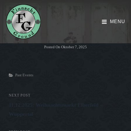
MENU
Posted On
Oktober 7, 2025
Categories
Past Events
Beitrags-
NEXT POST
Next
11.12.2025: Weihnachtsmarkt Elberfeld –
Post
Navigation
Wuppertal