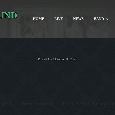
UND
HOME
LIVE
NEWS
BAND
Posted On
Oktober 31, 2025
Next
iskyfest – Burg Vondern
02.05.2026: Café mal an
Post