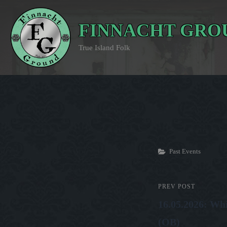
FINNACHT GRO
True Island Folk
Categories
Past Events
Beitrags-
PREV POST
Previous
16.05.2026: Wh
Post
Navigation
(OB)