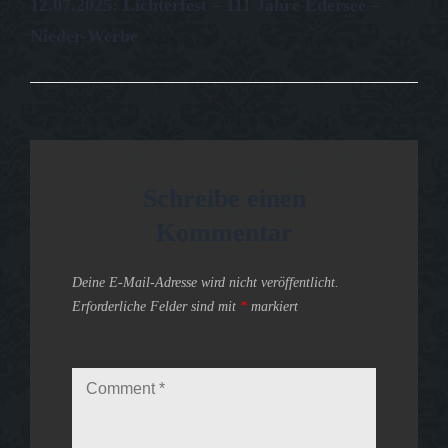
12.07.2025: Lichterfest – 111 Jahre Edersee –
Post
Nieder-Werbe
Schreibe einen
Kommentar
Deine E-Mail-Adresse wird nicht veröffentlicht.
Erforderliche Felder sind mit
*
markiert