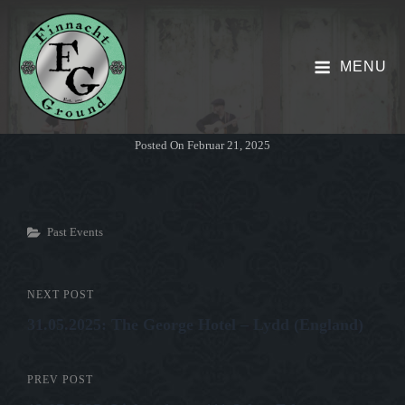
MENU
Posted On
Februar 21, 2025
Categories
Past Events
Beitrags-
NEXT POST
Next
31.05.2025: The George Hotel – Lydd (England)
Post
Navigation
PREV POST
Previous